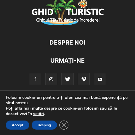
DESPRE NOI
URMAȚI-NE
Folosim cookie-uri pentru a-ți oferi cea mai bună experiență pe
situl nostru.
Disclaimer
Privacy
Advertisement
Contact us
Poți afla mai multe despre ce cookie-uri folosim sau să le
dezactivezi în
setări
.
©
Close GDPR Cookie Banner
Accept
Resping