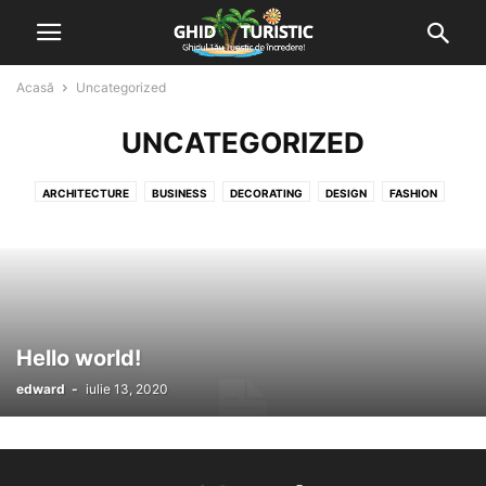
Acasă
Uncategorized
UNCATEGORIZED
ARCHITECTURE
BUSINESS
DECORATING
DESIGN
FASHION
GADGETS
HEALTH & FITNESS
LIFESTYLE
MOBILE PHONES
MUSIC
PHOTOGRAPHY
RACING
RECOMANDARI
REVIEWS
SPORT
STIRI TURISTICE
TECHNOLOGY
TOPURI
VIDEO
Hello world!
edward
-
iulie 13, 2020