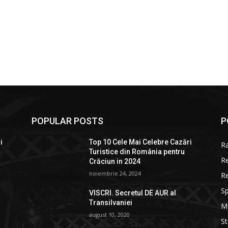
POPULAR POSTS
P
i
Top 10 Cele Mai Celebre Cazări
R
Turistice din România pentru
R
Crăciun in 2024
noiembrie 24, 2024
R
Sp
VISCRI. Secretul DE AUR al
Transilvaniei
M
august 10, 2020
St