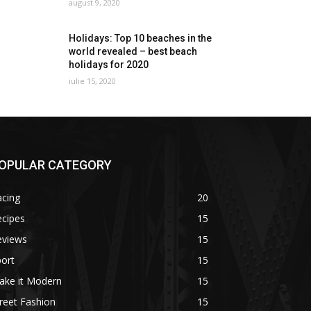
august 9, 2020
Holidays: Top 10 beaches in the
world revealed – best beach
holidays for 2020
iulie 15, 2020
OPULAR CATEGORY
acing
20
ecipes
15
eviews
15
ort
15
ake it Modern
15
reet Fashion
15