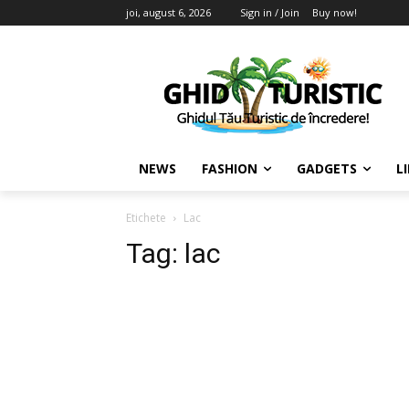
joi, august 6, 2026
Sign in / Join
Buy now!
NEWS
FASHION
GADGETS
L
Etichete
Lac
Tag:
lac